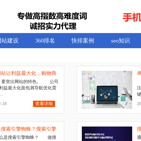
网站建设
360排名
快排案例
seo知识
网站让利益最大化，购物商
关
要突出网站的特色。 公司
利益最大化面包屑导航优化需
.
键
2-18
查看详细
2
是搜索引擎蜘蛛？搜索引擎
与
是搜索引擎蜘蛛？ 做搜